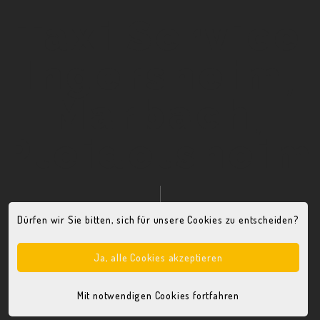
T
Taxi Service
Ingersheim,
Marbach,
Pleidelsheim
Dürfen wir Sie bitten, sich für unsere Cookies zu entscheiden?
Ja, alle Cookies akzeptieren
TAXI Pages by ip2C
© 2020
Impressum
|
Datenschutz­
Mit notwendigen Cookies fortfahren