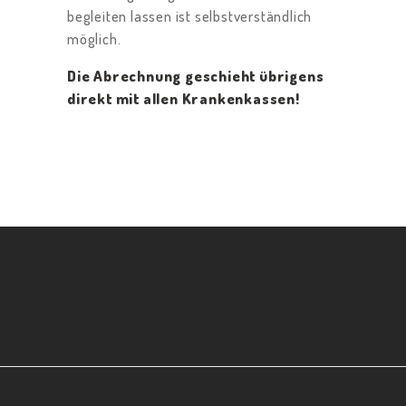
E
begleiten lassen ist selbstverständlich
I
möglich.
S
Die Abrechnung geschieht übrigens
T
direkt mit allen Krankenkassen!
U
N
G
E
N
K
O
N
T
A
K