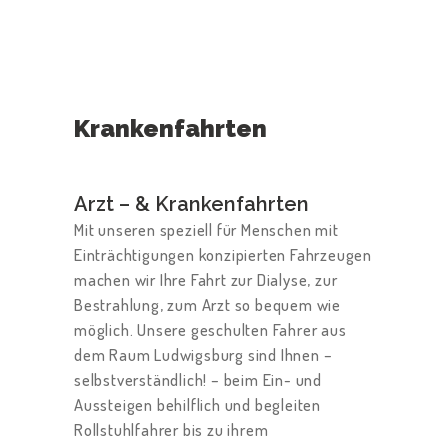
T
Krankenfahrten
A
X
Arzt – & Krankenfahrten
I
Mit unseren speziell für Menschen mit
B
Einträchtigungen konzipierten Fahrzeugen
E
machen wir Ihre Fahrt zur Dialyse, zur
S
Bestrahlung, zum Arzt so bequem wie
möglich. Unsere geschulten Fahrer aus
T
dem Raum Ludwigsburg sind Ihnen –
E
selbstverständlich! – beim Ein- und
L
Aussteigen behilflich und begleiten
L
Rollstuhlfahrer bis zu ihrem