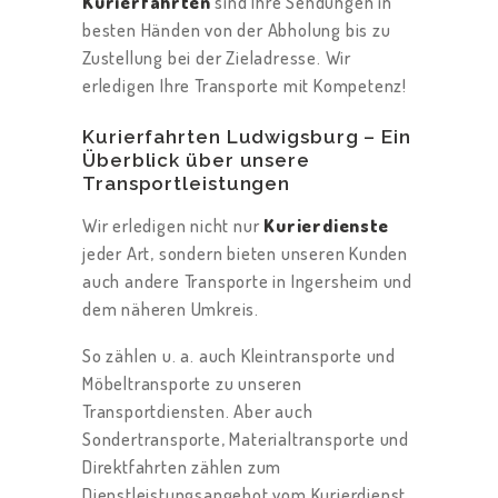
Kurierfahrten
sind Ihre Sendungen in
besten Händen von der Abholung bis zu
S
Zustellung bei der Zieladresse. Wir
T
erledigen Ihre Transporte mit Kompetenz!
U
N
Kurierfahrten Ludwigsburg – Ein
Überblick über unsere
G
Transportleistungen
E
Wir erledigen nicht nur
Kurierdienste
N
jeder Art, sondern bieten unseren Kunden
K
auch andere Transporte in Ingersheim und
dem näheren Umkreis.
O
N
So zählen u. a. auch Kleintransporte und
T
Möbeltransporte zu unseren
Transportdiensten. Aber auch
A
Sondertransporte, Materialtransporte und
K
Direktfahrten zählen zum
T
Dienstleistungsangebot vom Kurierdienst