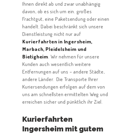
Ihnen direkt ab und zwar unabhängig
davon, ob es sich um ein. großes
Frachtgut, eine Paketsendung oder einen
handelt. Dabei beschränkt sich unsere
T
Dienstleistung nicht nur auf
A
Kurierfahrten in Ingersheim,
X
Marbach, Pleidelsheim und
I
Bietigheim
. Wir nehmen für unsere
B
Kunden auch wesentlich weitere
Entfernungen auf uns – andere Städte,
E
andere Länder. Die Transporte Ihrer
S
Kuriersendungen erfolgen auf dem von
T
uns am schnellsten ermittelten Weg und
E
erreichen sicher und pünktlich ihr Ziel.
L
L
Kurierfahrten
E
Ingersheim mit gutem