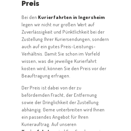
N
Preis
B
Bei den
Kurierfahrten in Ingersheim
E
legen wir nicht nur großen Wert auf
W
Zuverlässigkeit und Pünktlichkeit bei der
E
Zustellung Ihrer Kuriersendungen, sondern
auch auf ein gutes Preis-Leistungs-
R
Verhältnis. Damit Sie schon im Vorfeld
T
wissen, was die jeweilige Kurierfahrt
U
kosten wird, können Sie den Preis vor der
N
Beauftragung erfragen.
G
Der Preis ist dabei von der zu
E
befördernden Fracht, der Entfernung
N
sowie der Dringlichkeit der Zustellung
abhängig. Gerne unterbreiten wird Ihnen
L
ein passendes Angebot für Ihren
E
Kurierauftrag. Auf unseren
I